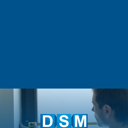
Cet été, améliorez le confort thermique de votre
maison à La Ravoire et ses environs grâce à
notre offre exceptionnelle : le triple vitrage au
prix du double. Isolation renforcée, économies
d’énergie et tranquillité acoustique vous
attendent.