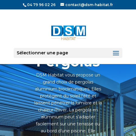
04 79 96 02 26
contact@dsm-habitat.fr
Sélectionner une page
Pergolas
DSM Habitat vous propose un
grand choix de pergolas
aluminium bioclimatiques. Elles
protègent du soleil l’été et
laissent pénétrer la lumière et la
chaleur l’hiver. La pergola en
aluminium peut s’adapter
facilement sur une terrasse ou
au bord d’une piscine. Elle