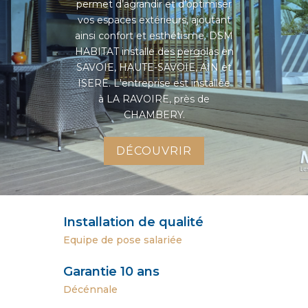
permet d’agrandir et d’optimiser
vos espaces extérieurs, ajoutant
ainsi confort et esthétisme. DSM
HABITAT installe des pergolas en
SAVOIE, HAUTE-SAVOIE, AIN et
ISERE. L'entreprise est installée
à LA RAVOIRE, près de
CHAMBERY.
DÉCOUVRIR
Installation de qualité
Equipe de pose
salariée
Garantie 10 ans
Décénnale