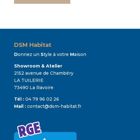
DSM Habitat
D
onnez un
S
tyle à votre
M
aison
Showroom & Atelier
2152 avenue de Chambéry
LA TUILERIE
73490 La Ravoire
Tél :
04 79 96 02 26
Mail :
contact@dsm-habitat.fr